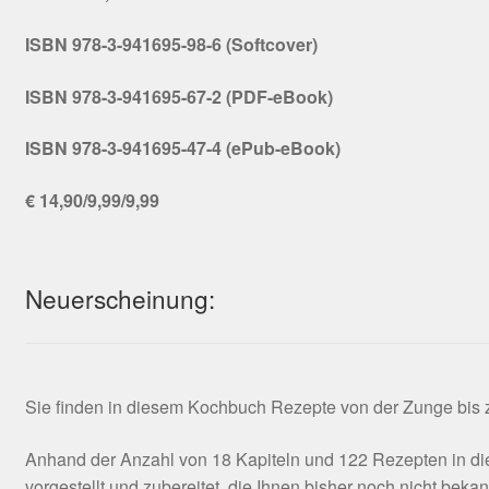
ISBN 978-3-941695-98-6 (Softcover)
AGB
ISBN 978-3-941695-67-2 (PDF-eBook)
ISBN 978-3-941695-47-4 (ePub-eBook)
€ 14,90/9,99/9,99
Neuerscheinung:
Sie finden in diesem Kochbuch Rezepte von der Zunge bis zu
Anhand der Anzahl von 18 Kapiteln und 122 Rezepten in die
vorgestellt und zubereitet, die Ihnen bisher noch nicht beka