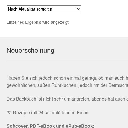
Kooperation
Rechtliches
Einzelnes Ergebnis wird angezeigt
Beiträge
Neuerscheinung
Kategorie
Chronologisch
Haben Sie sich jedoch schon einmal gefragt, ob man auch 
Warenkorb
gewöhnlichen, süßen Rührkuchen, jedoch mit der Beimischu
Konto
Das Backbuch ist nicht sehr umfangreich, aber es hat auc
Kasse
22 Rezepte mit 24 seitenfüllenden Fotos
Softcover, PDF-eBook und ePub-eBook:
Impressum