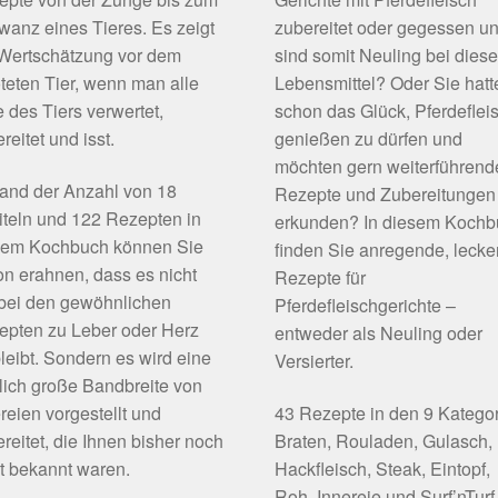
anz eines Tieres. Es zeigt
zubereitet oder gegessen u
 Wertschätzung vor dem
sind somit Neuling bei dies
teten Tier, wenn man alle
Lebensmittel? Oder Sie hatt
e des Tiers verwertet,
schon das Glück, Pferdeflei
reitet und isst.
genießen zu dürfen und
möchten gern weiterführend
and der Anzahl von 18
Rezepte und Zubereitungen
teln und 122 Rezepten in
erkunden? In diesem Koch
sem Kochbuch können Sie
finden Sie anregende, lecke
n erahnen, dass es nicht
Rezepte für
 bei den gewöhnlichen
Pferdefleischgerichte –
epten zu Leber oder Herz
entweder als Neuling oder
leibt. Sondern es wird eine
Versierter.
lich große Bandbreite von
reien vorgestellt und
43 Rezepte in den 9 Katego
reitet, die Ihnen bisher noch
Braten, Rouladen, Gulasch,
t bekannt waren.
Hackfleisch, Steak, Eintopf,
Roh, Innereie und Surf’nTurf