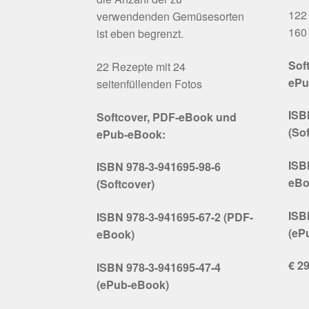
122 
verwendenden Gemüsesorten
160 
ist eben begrenzt.
Sof
22 Rezepte mit 24
ePu
seitenfüllenden Fotos
ISB
Softcover, PDF-eBook und
(So
ePub-eBook:
ISB
ISBN 978-3-941695-98-6
eBo
(Softcover)
ISB
ISBN 978-3-941695-67-2 (PDF-
(eP
eBook)
€ 29
ISBN 978-3-941695-47-4
(ePub-eBook)