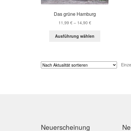
Das grüne Hamburg
Preisspanne:
11,99
€
–
14,90
€
11,99 €
Dieses
bis
Ausführung wählen
Produkt
14,90 €
weist
mehrere
Varianten
Einze
auf.
Die
Optionen
können
auf
der
Produktseite
gewählt
werden
Neuerscheinung
Ne