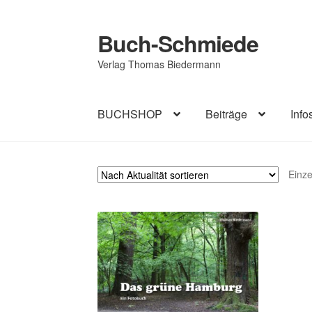
Buch-Schmiede
Zur
Zum
Navigation
Inhalt
Verlag Thomas Biedermann
springen
springen
BUCHSHOP
Beiträge
Info
Start
Cookie-Richtlinie (EU)
Datenschutzerk
Einze
Impressum
AGB