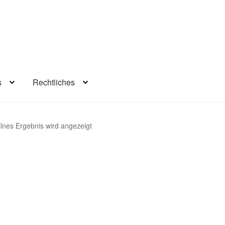
s
Rechtliches
lärung
Infos
Rechtliches
Beiträge
Warenkorb
Konto
Kasse
lnes Ergebnis wird angezeigt