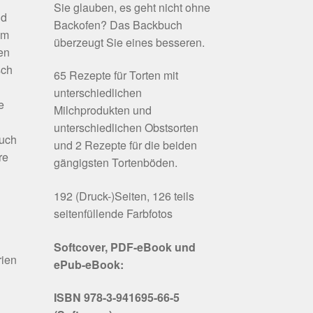
Sie glauben, es geht nicht ohne
nd
Backofen? Das Backbuch
em
überzeugt Sie eines besseren.
en
sch
65 Rezepte für Torten mit
unterschiedlichen
e
Milchprodukten und
unterschiedlichen Obstsorten
buch
und 2 Rezepte für die beiden
re
gängigsten Tortenböden.
192 (Druck-)Seiten, 126 teils
seitenfüllende Farbfotos
Softcover, PDF-eBook und
rien
ePub-eBook:
ISBN 978-3-941695-66-5
.