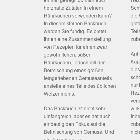
herzhafte Zutaten in einem
Schw
Rührkuchen verwenden kann?
die
In diesem kleinen Backbuch
getö
werden Sie fündig. Es bietet
Teil
Ihnen eine Zusammenstellung
zube
von Rezepten für einen zwar
Anh
gewöhnlichen, süßen
Kapi
Rührkuchen, jedoch mit der
die
Beimischung eines großen,
scho
feingeriebenen Gemüseanteils
nur
anstelle eines Teils des üblichen
Rez
Weizenmehls.
verb
Das Backbuch ist nicht sehr
wirk
umfangreich, aber es hat auch
Inne
eindeutig den Fokus auf die
zube
Beimischung von Gemüse. Und
nich
die Anzahl der zu