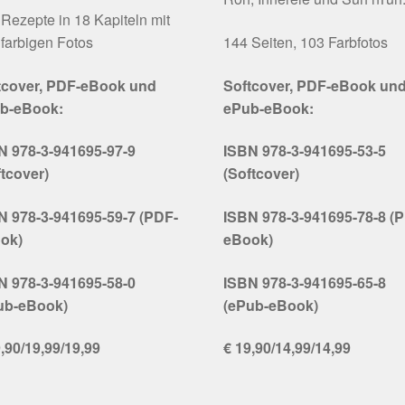
Rezepte in 18 Kapiteln mit
farbigen Fotos
144 Seiten, 103 Farbfotos
tcover, PDF-eBook und
Softcover, PDF-eBook un
b-eBook:
ePub-eBook:
N 978-3-941695-97-9
ISBN 978-3-941695-53-5
ftcover)
(Softcover)
N 978-3-941695-59-7 (PDF-
ISBN 978-3-941695-78-8 (
ok)
eBook)
N 978-3-941695-58-0
ISBN 978-3-941695-65-8
ub-eBook)
(ePub-eBook)
,90/19,99/19,99
€ 19,90/14,99/14,99