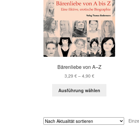
Bärenliebe von A–Z
Preisspanne:
3,29
€
–
4,90
€
3,29 €
Dieses
bis
Ausführung wählen
Produkt
4,90 €
weist
mehrere
Varianten
Einze
auf.
Die
Optionen