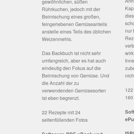
Anh
gewöhnlichen, süßen
Kapi
Rührkuchen, jedoch mit der
die
Beimischung eines großen,
scho
feingeriebenen Gemüseanteils
nur
anstelle eines Teils des üblichen
Rez
Weizenmehls.
verb
Das Backbuch ist nicht sehr
wirk
umfangreich, aber es hat auch
Inne
eindeutig den Fokus auf die
zube
Beimischung von Gemüse. Und
nich
die Anzahl der zu
122 
verwendenden Gemüsesorten
160 
ist eben begrenzt.
Sof
22 Rezepte mit 24
ePu
seitenfüllenden Fotos
ISB