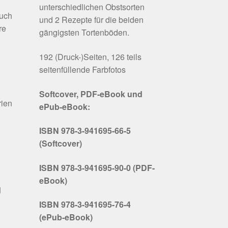
unterschiedlichen Obstsorten
buch
und 2 Rezepte für die beiden
re
gängigsten Tortenböden.
192 (Druck-)Seiten, 126 teils
seitenfüllende Farbfotos
Softcover, PDF-eBook und
rien
ePub-eBook:
ISBN 978-3-941695-66-5
.
(Softcover)
ISBN 978-3-941695-90-0 (PDF-
eBook)
d
ISBN 978-3-941695-76-4
(ePub-eBook)