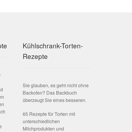
pte
Kühlschrank-Torten-
Rezepte
e
Sie glauben, es geht nicht ohne
nd
Backofen? Das Backbuch
em
überzeugt Sie eines besseren.
en
sch
65 Rezepte für Torten mit
unterschiedlichen
e
Milchprodukten und