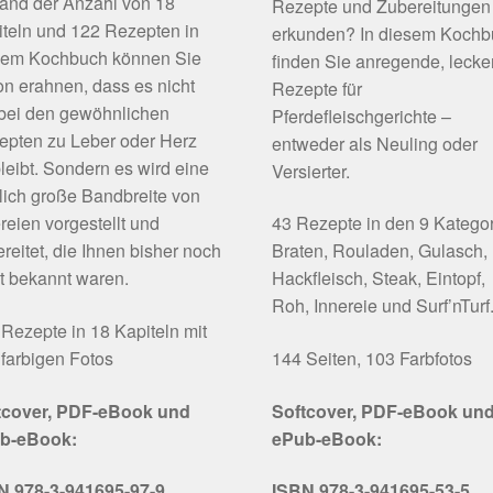
and der Anzahl von 18
Rezepte und Zubereitungen
teln und 122 Rezepten in
erkunden? In diesem Koch
sem Kochbuch können Sie
finden Sie anregende, lecke
n erahnen, dass es nicht
Rezepte für
 bei den gewöhnlichen
Pferdefleischgerichte –
epten zu Leber oder Herz
entweder als Neuling oder
leibt. Sondern es wird eine
Versierter.
lich große Bandbreite von
reien vorgestellt und
43 Rezepte in den 9 Katego
reitet, die Ihnen bisher noch
Braten, Rouladen, Gulasch,
t bekannt waren.
Hackfleisch, Steak, Eintopf,
Roh, Innereie und Surf’nTurf
Rezepte in 18 Kapiteln mit
farbigen Fotos
144 Seiten, 103 Farbfotos
tcover, PDF-eBook und
Softcover, PDF-eBook un
b-eBook:
ePub-eBook:
N 978-3-941695-97-9
ISBN 978-3-941695-53-5