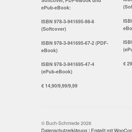
Softcover, PDF-eBook und
(So
ePub-eBook:
ISB
ISBN 978-3-941695-98-6
eBo
(Softcover)
ISB
ISBN 978-3-941695-67-2 (PDF-
(eP
eBook)
€ 29
ISBN 978-3-941695-47-4
(ePub-eBook)
€ 14,90/9,99/9,99
© Buch-Schmiede 2026
Datenschutzerklärung
Erstellt mit WooC