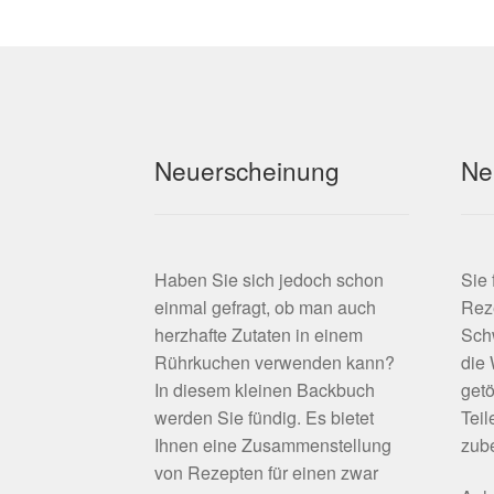
können
auf
der
Produktseite
gewählt
werden
Neuerscheinung
Ne
Haben Sie sich jedoch schon
Sie
einmal gefragt, ob man auch
Rez
herzhafte Zutaten in einem
Schw
Rührkuchen verwenden kann?
die
In diesem kleinen Backbuch
getö
werden Sie fündig. Es bietet
Teil
Ihnen eine Zusammenstellung
zube
von Rezepten für einen zwar