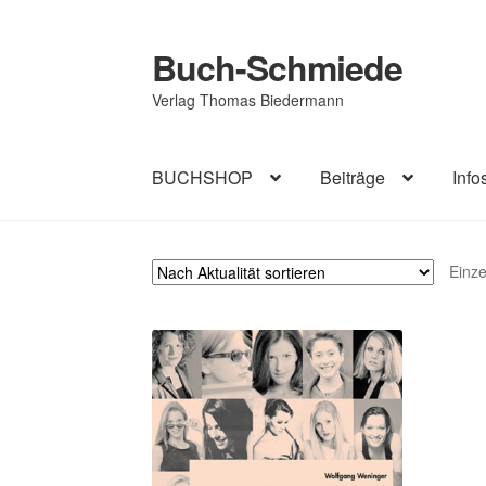
Buch-Schmiede
Zur
Zum
Navigation
Inhalt
Verlag Thomas Biedermann
springen
springen
BUCHSHOP
Beiträge
Info
Start
Cookie-Richtlinie (EU)
Datenschutzerk
Einze
Impressum
AGB