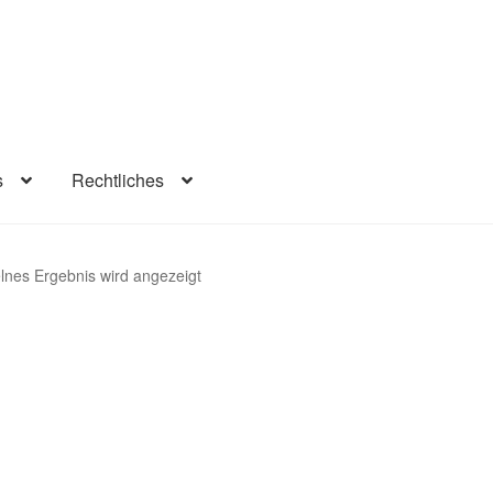
s
Rechtliches
lärung
Infos
Rechtliches
Beiträge
Warenkorb
Konto
Kasse
lnes Ergebnis wird angezeigt