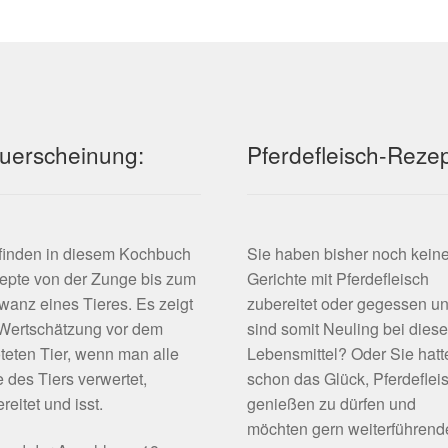
uerscheinung:
Pferdefleisch-Reze
 finden in diesem Kochbuch
Sie haben bisher noch kein
epte von der Zunge bis zum
Gerichte mit Pferdefleisch
anz eines Tieres. Es zeigt
zubereitet oder gegessen u
 Wertschätzung vor dem
sind somit Neuling bei dies
teten Tier, wenn man alle
Lebensmittel? Oder Sie hatt
e des Tiers verwertet,
schon das Glück, Pferdeflei
reitet und isst.
genießen zu dürfen und
möchten gern weiterführend