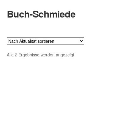
Buch-Schmiede
Zur
Zum
Navigation
Inhalt
springen
springen
Start
Cookie-Richtlinie (EU)
Nach
Alle 2 Ergebnisse werden angezeigt
Datenschutzerklärung
Aktualität
sortiert
Infos
Bewertungen
Kontakt
Der Verlag