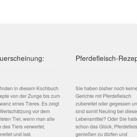
Die
sortiert
Optionen
können
auf
der
Produktseite
gewählt
werden
uerscheinung:
Pferdefleisch-Reze
 finden in diesem Kochbuch
Sie haben bisher noch kein
epte von der Zunge bis zum
Gerichte mit Pferdefleisch
anz eines Tieres. Es zeigt
zubereitet oder gegessen u
 Wertschätzung vor dem
sind somit Neuling bei dies
teten Tier, wenn man alle
Lebensmittel? Oder Sie hatt
e des Tiers verwertet,
schon das Glück, Pferdeflei
reitet und isst.
genießen zu dürfen und