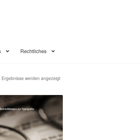
s
Rechtliches
lärung
Infos
Rechtliches
Beiträge
Warenkorb
Konto
Kasse
Nach
2 Ergebnisse werden angezeigt
Aktualität
sortiert