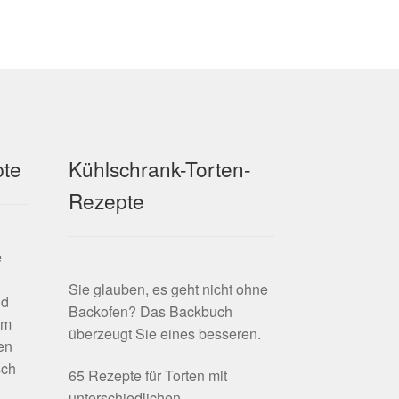
pte
Kühlschrank-Torten-
Rezepte
e
Sie glauben, es geht nicht ohne
nd
Backofen? Das Backbuch
em
überzeugt Sie eines besseren.
en
sch
65 Rezepte für Torten mit
unterschiedlichen