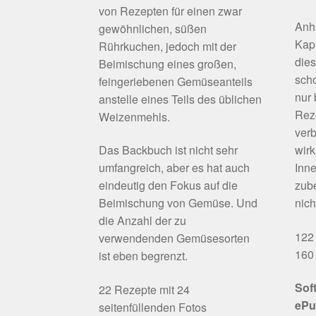
von Rezepten für einen zwar
Anh
gewöhnlichen, süßen
Kapi
Rührkuchen, jedoch mit der
die
Beimischung eines großen,
scho
feingeriebenen Gemüseanteils
nur
anstelle eines Teils des üblichen
Rez
Weizenmehls.
verb
Das Backbuch ist nicht sehr
wirk
umfangreich, aber es hat auch
Inne
eindeutig den Fokus auf die
zube
Beimischung von Gemüse. Und
nich
die Anzahl der zu
122 
verwendenden Gemüsesorten
160 
ist eben begrenzt.
Sof
22 Rezepte mit 24
ePu
seitenfüllenden Fotos