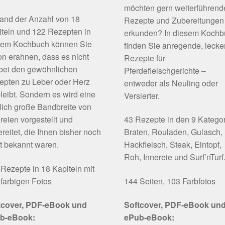
möchten gern weiterführend
and der Anzahl von 18
Rezepte und Zubereitungen
teln und 122 Rezepten in
erkunden? In diesem Koch
sem Kochbuch können Sie
finden Sie anregende, lecke
n erahnen, dass es nicht
Rezepte für
 bei den gewöhnlichen
Pferdefleischgerichte –
epten zu Leber oder Herz
entweder als Neuling oder
leibt. Sondern es wird eine
Versierter.
lich große Bandbreite von
reien vorgestellt und
43 Rezepte in den 9 Katego
reitet, die Ihnen bisher noch
Braten, Rouladen, Gulasch,
t bekannt waren.
Hackfleisch, Steak, Eintopf,
Roh, Innereie und Surf’nTurf
Rezepte in 18 Kapiteln mit
farbigen Fotos
144 Seiten, 103 Farbfotos
tcover, PDF-eBook und
Softcover, PDF-eBook un
b-eBook:
ePub-eBook: