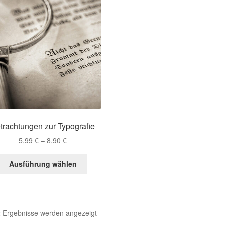
trachtungen zur Typografie
Preisspanne:
5,99
€
–
8,90
€
5,99 €
Dieses
bis
Ausführung wählen
Produkt
8,90 €
weist
mehrere
Varianten
Nach
2 Ergebnisse werden angezeigt
auf.
Aktualität