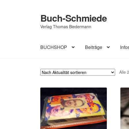
Buch-Schmiede
Zur
Zum
Navigation
Inhalt
Verlag Thomas Biedermann
springen
springen
BUCHSHOP
Beiträge
Info
Start
Cookie-Richtlinie (EU)
Datenschutzerk
Alle 
Impressum
AGB