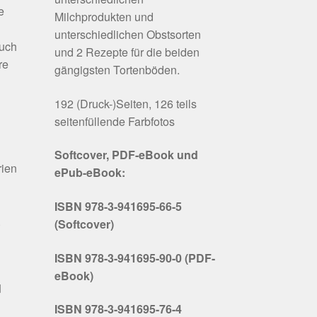
e
Milchprodukten und
unterschiedlichen Obstsorten
buch
und 2 Rezepte für die beiden
re
gängigsten Tortenböden.
192 (Druck-)Seiten, 126 teils
seitenfüllende Farbfotos
Softcover, PDF-eBook und
rien
ePub-eBook:
ISBN 978-3-941695-66-5
.
(Softcover)
ISBN 978-3-941695-90-0 (PDF-
eBook)
d
ISBN 978-3-941695-76-4