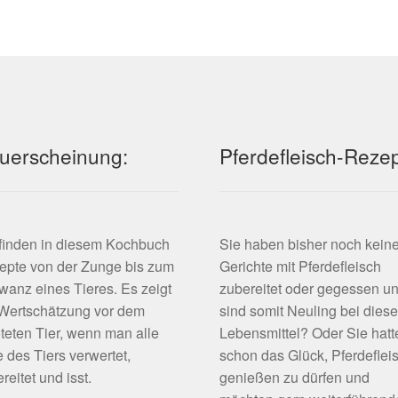
sortiert
uerscheinung:
Pferdefleisch-Reze
 finden in diesem Kochbuch
Sie haben bisher noch kein
epte von der Zunge bis zum
Gerichte mit Pferdefleisch
anz eines Tieres. Es zeigt
zubereitet oder gegessen u
 Wertschätzung vor dem
sind somit Neuling bei dies
teten Tier, wenn man alle
Lebensmittel? Oder Sie hatt
e des Tiers verwertet,
schon das Glück, Pferdeflei
reitet und isst.
genießen zu dürfen und