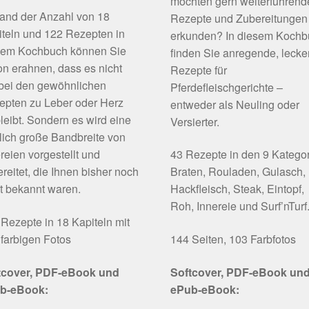
möchten gern weiterführend
and der Anzahl von 18
Rezepte und Zubereitungen
teln und 122 Rezepten in
erkunden? In diesem Koch
sem Kochbuch können Sie
finden Sie anregende, lecke
n erahnen, dass es nicht
Rezepte für
 bei den gewöhnlichen
Pferdefleischgerichte –
epten zu Leber oder Herz
entweder als Neuling oder
leibt. Sondern es wird eine
Versierter.
lich große Bandbreite von
reien vorgestellt und
43 Rezepte in den 9 Katego
reitet, die Ihnen bisher noch
Braten, Rouladen, Gulasch,
t bekannt waren.
Hackfleisch, Steak, Eintopf,
Roh, Innereie und Surf’nTurf
Rezepte in 18 Kapiteln mit
farbigen Fotos
144 Seiten, 103 Farbfotos
tcover, PDF-eBook und
Softcover, PDF-eBook un
b-eBook:
ePub-eBook: