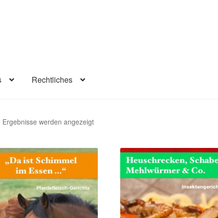
s
Rechtliches
lärung
Infos
Rechtliches
Beiträge
Warenkorb
Konto
Kasse
Nach
3 Ergebnisse werden angezeigt
Aktualität
sortiert