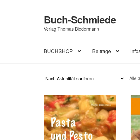
Buch-Schmiede
Zur
Zum
Navigation
Inhalt
Verlag Thomas Biedermann
springen
springen
BUCHSHOP
Beiträge
Info
Start
Cookie-Richtlinie (EU)
Datenschutzerk
Alle 
Impressum
AGB