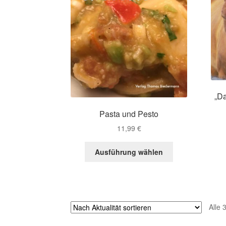
„D
Pasta und Pesto
11,99
€
Dieses
Ausführung wählen
Produkt
weist
mehrere
Varianten
auf.
Alle 
Die
Optionen