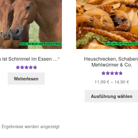
a ist Schimmel im Essen …“
Heuschrecken, Schaben
Mehlwürmer & Co.
Bewertet mit
Weiterlesen
5.00
von 5
Bewertet mit
Prei
11,99
€
–
14,90
€
5.00
von 5
11,9
bis
Ausführung wählen
14,9
Nach
3 Ergebnisse werden angezeigt
Aktualität