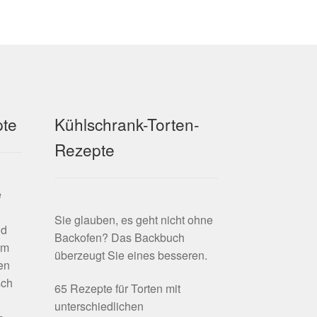
Optionen
können
auf
der
Produktseite
gewählt
werden
pte
Kühlschrank-Torten-
Rezepte
e
Sie glauben, es geht nicht ohne
nd
Backofen? Das Backbuch
em
überzeugt Sie eines besseren.
en
sch
65 Rezepte für Torten mit
unterschiedlichen