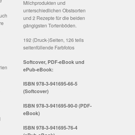
e
Milchprodukten und
unterschiedlichen Obstsorten
buch
und 2 Rezepte für die beiden
re
gängigsten Tortenböden.
192 (Druck-)Seiten, 126 teils
seitenfüllende Farbfotos
Softcover, PDF-eBook und
rien
ePub-eBook:
ISBN 978-3-941695-66-5
.
(Softcover)
ISBN 978-3-941695-90-0 (PDF-
eBook)
d
ISBN 978-3-941695-76-4