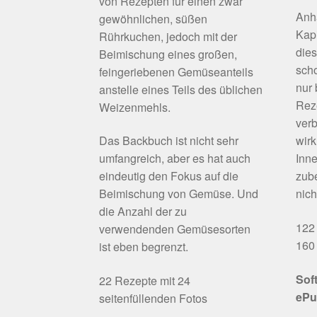
von Rezepten für einen zwar
Anh
gewöhnlichen, süßen
Kapi
Rührkuchen, jedoch mit der
die
Beimischung eines großen,
scho
feingeriebenen Gemüseanteils
nur
anstelle eines Teils des üblichen
Rez
Weizenmehls.
verb
Das Backbuch ist nicht sehr
wirk
umfangreich, aber es hat auch
Inne
eindeutig den Fokus auf die
zube
Beimischung von Gemüse. Und
nich
die Anzahl der zu
122 
verwendenden Gemüsesorten
160 
ist eben begrenzt.
Sof
22 Rezepte mit 24
ePu
seitenfüllenden Fotos