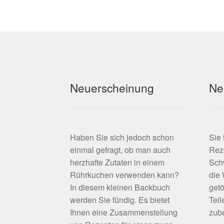
können
auf
der
Produktseite
gewählt
werden
Neuerscheinung
Ne
Haben Sie sich jedoch schon
Sie
einmal gefragt, ob man auch
Rez
herzhafte Zutaten in einem
Schw
Rührkuchen verwenden kann?
die
In diesem kleinen Backbuch
getö
werden Sie fündig. Es bietet
Teil
Ihnen eine Zusammenstellung
zube