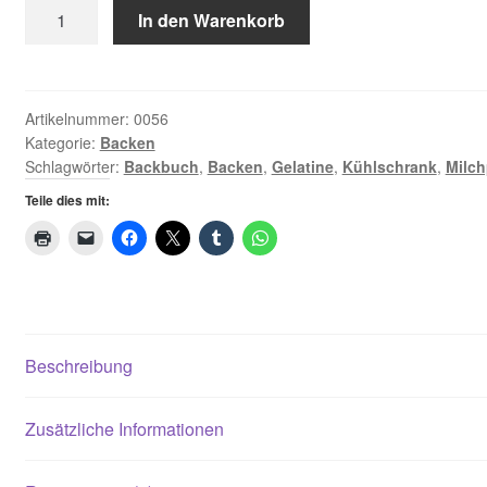
Torten
In den Warenkorb
Kooperation
Menge
Rechtliches
Artikelnummer:
0056
Beiträge
Kategorie:
Backen
Schlagwörter:
Backbuch
,
Backen
,
Gelatine
,
Kühlschrank
,
Milch
Kategorie
Teile dies mit:
Chronologisch
Warenkorb
Beschreibung
Konto
Kasse
Zusätzliche Informationen
Impressum