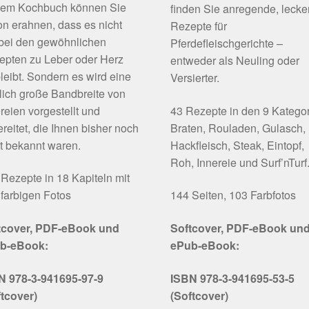
sem Kochbuch können Sie
finden Sie anregende, lecke
n erahnen, dass es nicht
Rezepte für
 bei den gewöhnlichen
Pferdefleischgerichte –
epten zu Leber oder Herz
entweder als Neuling oder
leibt. Sondern es wird eine
Versierter.
lich große Bandbreite von
reien vorgestellt und
43 Rezepte in den 9 Katego
reitet, die Ihnen bisher noch
Braten, Rouladen, Gulasch,
t bekannt waren.
Hackfleisch, Steak, Eintopf,
Roh, Innereie und Surf’nTurf
Rezepte in 18 Kapiteln mit
farbigen Fotos
144 Seiten, 103 Farbfotos
tcover, PDF-eBook und
Softcover, PDF-eBook un
b-eBook:
ePub-eBook:
N 978-3-941695-97-9
ISBN 978-3-941695-53-5
ftcover)
(Softcover)