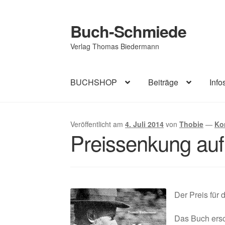
Buch-Schmiede
Zur
Zum
Navigation
Inhalt
Verlag Thomas Biedermann
springen
springen
BUCHSHOP
Beiträge
Info
Start
Cookie-Richtlinie (EU)
Datenschutzerk
Veröffentlicht am
4. Juli 2014
von
Thobie
—
Ko
Preissenkung auf
Impressum
AGB
Der Preis für
Das Buch ersc