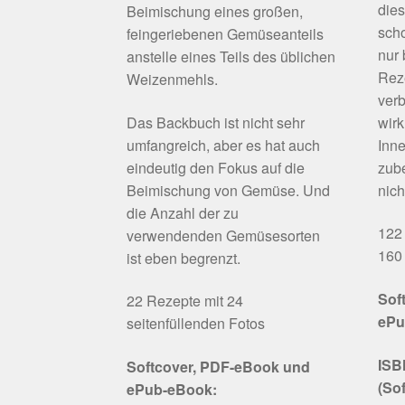
die
Beimischung eines großen,
scho
feingeriebenen Gemüseanteils
nur
anstelle eines Teils des üblichen
Rez
Weizenmehls.
verb
Das Backbuch ist nicht sehr
wirk
umfangreich, aber es hat auch
Inne
eindeutig den Fokus auf die
zube
Beimischung von Gemüse. Und
nich
die Anzahl der zu
122 
verwendenden Gemüsesorten
160 
ist eben begrenzt.
Sof
22 Rezepte mit 24
ePu
seitenfüllenden Fotos
ISB
Softcover, PDF-eBook und
(So
ePub-eBook: