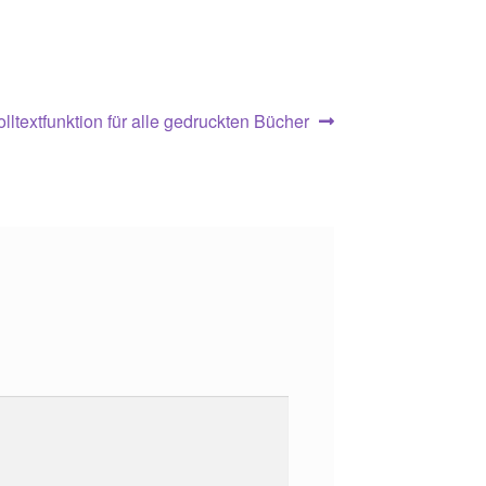
ächster
olltextfunktion für alle gedruckten Bücher
eitrag: