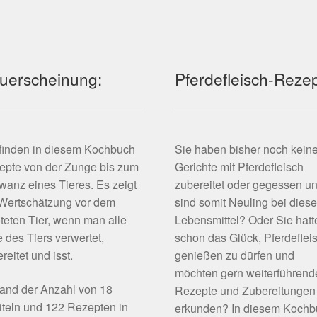
uerscheinung:
Pferdefleisch-Reze
 finden in diesem Kochbuch
Sie haben bisher noch kein
epte von der Zunge bis zum
Gerichte mit Pferdefleisch
anz eines Tieres. Es zeigt
zubereitet oder gegessen u
 Wertschätzung vor dem
sind somit Neuling bei dies
teten Tier, wenn man alle
Lebensmittel? Oder Sie hatt
e des Tiers verwertet,
schon das Glück, Pferdeflei
reitet und isst.
genießen zu dürfen und
möchten gern weiterführend
and der Anzahl von 18
Rezepte und Zubereitungen
teln und 122 Rezepten in
erkunden? In diesem Koch