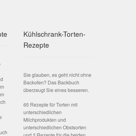
pte
Kühlschrank-Torten-
Rezepte
e
Sie glauben, es geht nicht ohne
nd
Backofen? Das Backbuch
em
überzeugt Sie eines besseren.
en
sch
65 Rezepte für Torten mit
unterschiedlichen
e
Milchprodukten und
unterschiedlichen Obstsorten
buch
und 2 Rezepte für die beiden