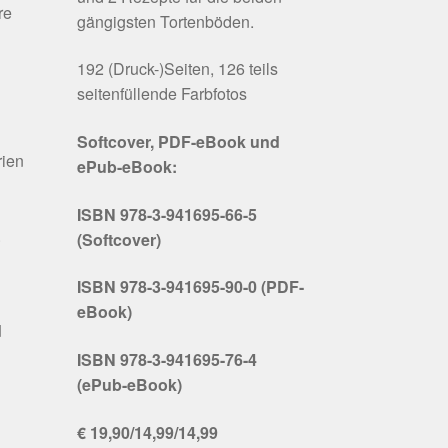
re
gängigsten Tortenböden.
192 (Druck-)Seiten, 126 teils
seitenfüllende Farbfotos
Softcover, PDF-eBook und
rien
ePub-eBook:
ISBN 978-3-941695-66-5
.
(Softcover)
ISBN 978-3-941695-90-0 (PDF-
eBook)
d
ISBN 978-3-941695-76-4
(ePub-eBook)
€ 19,90/14,99/14,99