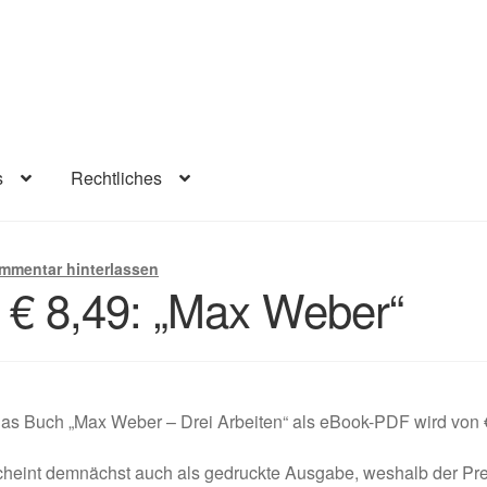
s
Rechtliches
lärung
Infos
Rechtliches
Beiträge
Warenkorb
Konto
Kasse
mmentar hinterlassen
 € 8,49: „Max Weber“
 das Buch „Max Weber – Drei Arbeiten“ als eBook-PDF wird von €
heint demnächst auch als gedruckte Ausgabe, weshalb der Pre