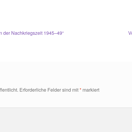
N
in der Nachkriegszeit 1945–49“
V
B
entlicht.
Erforderliche Felder sind mit
*
markiert