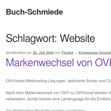
Buch-Schmiede
Zur
Zum
Navigation
Inhalt
springen
springen
Start
Schlagwort:
Website
Cookie-Richtlinie (EU)
Datenschutzerklärung
Veröffentlicht am
28. Juli 2020
von
Thobie
—
Kommentar hinterl
Markenwechsel von OV
Infos
Bewertungen
OVH bietet Webhosting-Lösungen, dedizierte Server und Cl
Kontakt
Nach dem Markenwechsel von OVH zu OVHcloud werden die S
verbessern, wurde bereits eine Landingpage für die Einführ
Der Verlag
Als Webhosting-Produkte werden angeboten: