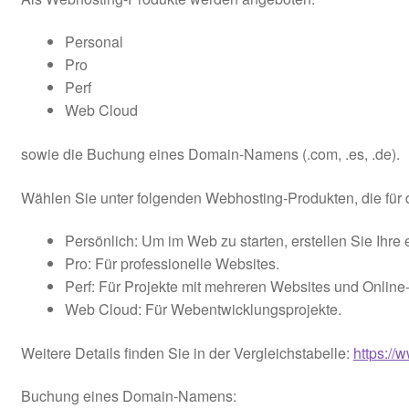
Kooperation
Personal
Pro
Rechtliches
Perf
Web Cloud
Beiträge
sowie die Buchung eines Domain-Namens (.com, .es, .de).
Kategorie
Wählen Sie unter folgenden Webhosting-Produkten, die für 
Chronologisch
Persönlich: Um im Web zu starten, erstellen Sie Ihre 
Warenkorb
Pro: Für professionelle Websites.
Perf: Für Projekte mit mehreren Websites und Online
Konto
Web Cloud: Für Webentwicklungsprojekte.
Weitere Details finden Sie in der Vergleichstabelle:
https://
Kasse
Buchung eines Domain-Namens:
Impressum