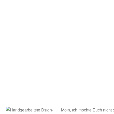
Kooperation
Rechtliches
Beiträge
Kategorie
Chronologisch
Warenkorb
Konto
Kasse
Moin, ich möchte Euch nicht 
Impressum