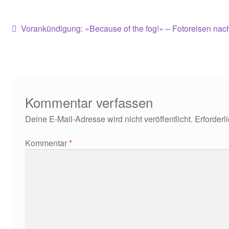
Beitragsnavigation
Vorheriger
Vorankündigung: »Because of the fog!« – Fotoreisen nach
Beitrag:
Kommentar verfassen
Deine E-Mail-Adresse wird nicht veröffentlicht.
Erforderl
Kommentar
*