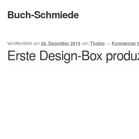
Buch-Schmiede
Zur
Zum
Navigation
Inhalt
springen
springen
Start
Veröffentlicht am
28. Dezember 2014
von
Thobie
—
Kommentar h
Cookie-Richtlinie (EU)
Erste Design-Box produz
Datenschutzerklärung
Infos
Bewertungen
Kontakt
Der Verlag