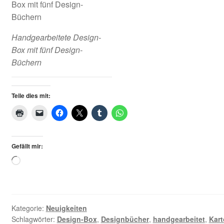
AGB
Handgearbeitete Design-
Box mit fünf Design-
Büchern
Teile dies mit:
Gefällt mir:
Loading…
Kategorie:
Neuigkeiten
Schlagwörter:
Design-Box
,
Designbücher
,
handgearbeitet
,
Kar