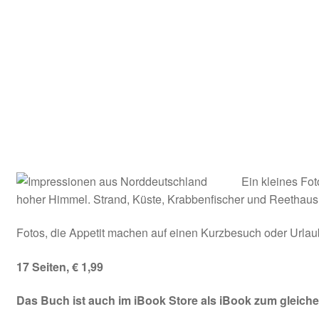
Kooperation
Rechtliches
Beiträge
Kategorie
Chronologisch
Ein kleines Fo
hoher Himmel. Strand, Küste, Krabbenfischer und Reethaus
Warenkorb
Fotos, die Appetit machen auf einen Kurzbesuch oder Urlau
Konto
17 Seiten, € 1,99
Kasse
Das Buch ist auch im iBook Store als iBook zum gleich
Impressum