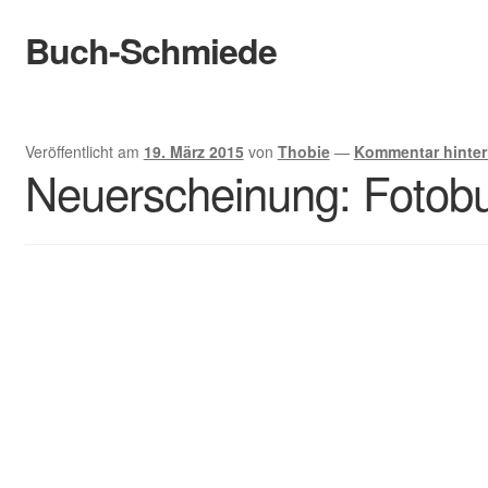
Buch-Schmiede
Zur
Zum
Navigation
Inhalt
springen
springen
Start
Veröffentlicht am
19. März 2015
von
Thobie
—
Kommentar hinter
Cookie-Richtlinie (EU)
Neuerscheinung: Fotobu
Datenschutzerklärung
Infos
Bewertungen
Kontakt
Der Verlag