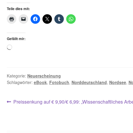
Teile dies mit:
AGB
Gefällt mir:
Loading…
Kategorie:
Neuerscheinung
Schlagwörter:
eBook
,
Fotobuch
,
Norddeutschland
,
Nordsee
,
N
Beitragsnavigation
Vorheriger
Preissenkung auf € 9,90/€ 6,99: „Wissenschaftliches Arb
Beitrag: