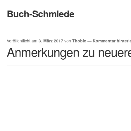
Buch-Schmiede
Zur
Zum
Navigation
Inhalt
springen
springen
Start
Veröffentlicht am
3. März 2017
von
Thobie
—
Kommentar hinterl
Cookie-Richtlinie (EU)
Anmerkungen zu neuer
Datenschutzerklärung
Infos
Bewertungen
Kontakt
Der Verlag