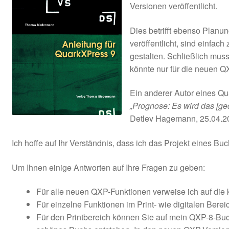
Versionen veröffentlicht.
AGB
Dies betrifft ebenso Planu
veröffentlicht, sind einfac
gestalten. Schließlich muss 
könnte nur für die neuen Q
Ein anderer Autor eines Qu
„Prognose: Es wird das [ge
Detlev Hagemann, 25.04.2
Ich hoffe auf Ihr Verständnis, dass ich das Projekt eines 
Um Ihnen einige Antworten auf Ihre Fragen zu geben:
Für alle neuen QXP-Funktionen verweise ich auf die 
Für einzelne Funktionen im Print- wie digitalen Ber
Für den Printbereich können Sie auf mein QXP-8-Buch,