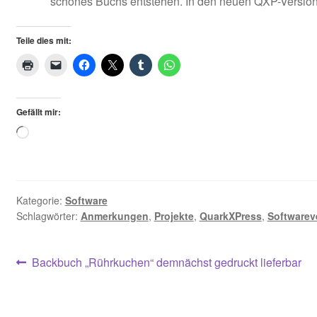
schönes Buchs entstehen. In den neuen QXP-Versionen
Teile dies mit:
Gefällt mir:
Loading…
Kategorie:
Software
Schlagwörter:
Anmerkungen
,
Projekte
,
QuarkXPress
,
Softwarev
Beitragsnavigation
Vorheriger
Backbuch „Rührkuchen“ demnächst gedruckt lieferbar
Beitrag: