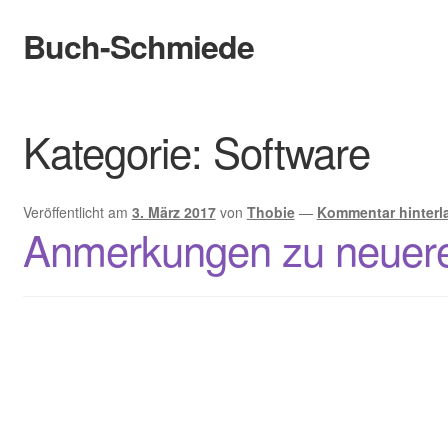
Buch-Schmiede
Zur
Zum
Navigation
Inhalt
springen
springen
Start
Kategorie:
Software
Cookie-Richtlinie (EU)
Datenschutzerklärung
Veröffentlicht am
3. März 2017
von
Thobie
—
Kommentar hinterl
Anmerkungen zu neuer
Infos
Bewertungen
Kontakt
Der Verlag