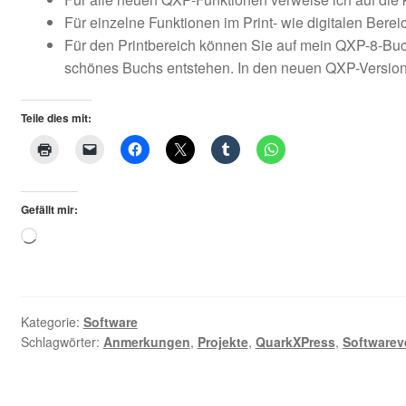
Für einzelne Funktionen im Print- wie digitalen Ber
Für den Printbereich können Sie auf mein QXP-8-Buch,
schönes Buchs entstehen. In den neuen QXP-Versionen
Teile dies mit:
Gefällt mir:
Loading…
Kategorie:
Software
Schlagwörter:
Anmerkungen
,
Projekte
,
QuarkXPress
,
Softwarev