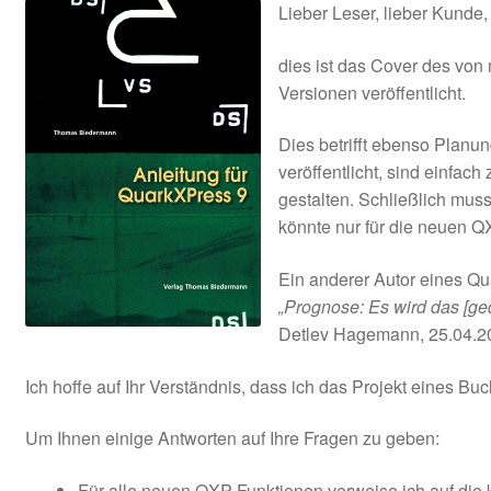
Lieber Leser, lieber Kunde,
AGB
dies ist das Cover des von
Versionen veröffentlicht.
Dies betrifft ebenso Planu
veröffentlicht, sind einfac
gestalten. Schließlich muss 
könnte nur für die neuen Q
Ein anderer Autor eines Qu
„Prognose: Es wird das [ge
Detlev Hagemann, 25.04.2
Ich hoffe auf Ihr Verständnis, dass ich das Projekt eines 
Um Ihnen einige Antworten auf Ihre Fragen zu geben:
Für alle neuen QXP-Funktionen verweise ich auf die 