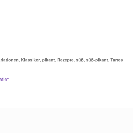
riationen
,
Klassiker
,
pikant
,
Rezepte
,
süß
,
süß-pikant
,
Tartes
fie“