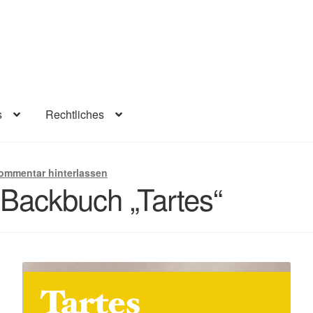
s
Rechtliches
lärung
Infos
Rechtliches
Beiträge
Warenkorb
Konto
Kasse
ommentar hinterlassen
Backbuch „Tartes“