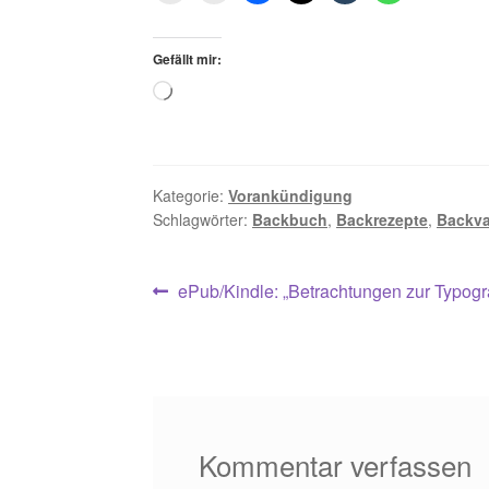
Gefällt mir:
Loading…
Kategorie:
Vorankündigung
Schlagwörter:
Backbuch
,
Backrezepte
,
Backva
Beitragsnavigation
Vorheriger
ePub/Kindle: „Betrachtungen zur Typogra
Beitrag:
Kommentar verfassen