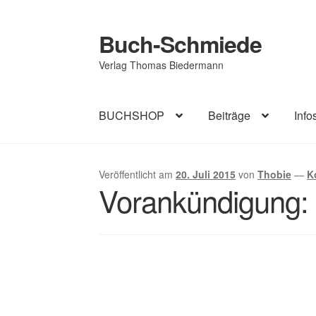
Buch-Schmiede
Zur
Zum
Navigation
Inhalt
Verlag Thomas Biedermann
springen
springen
BUCHSHOP
Beiträge
Info
Start
Cookie-Richtlinie (EU)
Datenschutzerk
Veröffentlicht am
20. Juli 2015
von
Thobie
—
K
Vorankündigung: 
Impressum
AGB