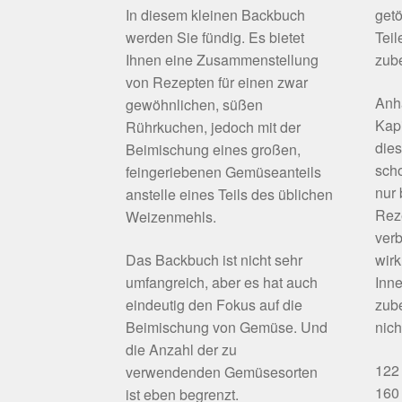
In diesem kleinen Backbuch
getö
werden Sie fündig. Es bietet
Teil
Ihnen eine Zusammenstellung
zube
von Rezepten für einen zwar
Anh
gewöhnlichen, süßen
Kapi
Rührkuchen, jedoch mit der
die
Beimischung eines großen,
scho
feingeriebenen Gemüseanteils
nur
anstelle eines Teils des üblichen
Rez
Weizenmehls.
verb
Das Backbuch ist nicht sehr
wirk
umfangreich, aber es hat auch
Inne
eindeutig den Fokus auf die
zube
Beimischung von Gemüse. Und
nich
die Anzahl der zu
122 
verwendenden Gemüsesorten
160 
ist eben begrenzt.