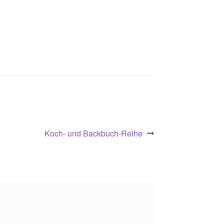
Nächster
Koch- und Backbuch-Reihe
Beitrag: