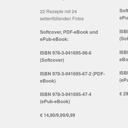
Sof
22 Rezepte mit 24
ePu
seitenfüllenden Fotos
ISB
Softcover, PDF-eBook und
(So
ePub-eBook:
ISB
ISBN 978-3-941695-98-6
eBo
(Softcover)
ISB
ISBN 978-3-941695-67-2 (PDF-
(eP
eBook)
€ 29
ISBN 978-3-941695-47-4
(ePub-eBook)
€ 14,90/9,99/9,99