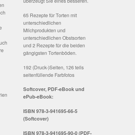
überzeugt Sie eines besseren.
en
sch
65 Rezepte für Torten mit
unterschiedlichen
e
Milchprodukten und
unterschiedlichen Obstsorten
buch
und 2 Rezepte für die beiden
re
gängigsten Tortenböden.
192 (Druck-)Seiten, 126 teils
seitenfüllende Farbfotos
Softcover, PDF-eBook und
rien
ePub-eBook:
ISBN 978-3-941695-66-5
.
(Softcover)
ISBN 978-3-941695-90-0 (PDF-