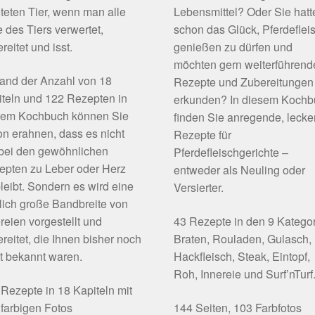
teten Tier, wenn man alle
Lebensmittel? Oder Sie hatt
e des Tiers verwertet,
schon das Glück, Pferdeflei
reitet und isst.
genießen zu dürfen und
möchten gern weiterführend
and der Anzahl von 18
Rezepte und Zubereitungen
teln und 122 Rezepten in
erkunden? In diesem Koch
sem Kochbuch können Sie
finden Sie anregende, lecke
n erahnen, dass es nicht
Rezepte für
 bei den gewöhnlichen
Pferdefleischgerichte –
epten zu Leber oder Herz
entweder als Neuling oder
leibt. Sondern es wird eine
Versierter.
lich große Bandbreite von
reien vorgestellt und
43 Rezepte in den 9 Katego
reitet, die Ihnen bisher noch
Braten, Rouladen, Gulasch,
t bekannt waren.
Hackfleisch, Steak, Eintopf,
Roh, Innereie und Surf’nTurf
Rezepte in 18 Kapiteln mit
farbigen Fotos
144 Seiten, 103 Farbfotos