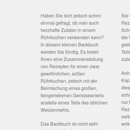
Haben Sie sich jedoch schon
Sie
einmal gefragt, ob man auch
Rez
herzhafte Zutaten in einem
Schw
Rührkuchen verwenden kann?
die
In diesem kleinen Backbuch
getö
werden Sie fündig. Es bietet
Teil
Ihnen eine Zusammenstellung
zube
von Rezepten für einen zwar
Anh
gewöhnlichen, süßen
Kapi
Rührkuchen, jedoch mit der
die
Beimischung eines großen,
scho
feingeriebenen Gemüseanteils
nur
anstelle eines Teils des üblichen
Rez
Weizenmehls.
verb
Das Backbuch ist nicht sehr
wirk