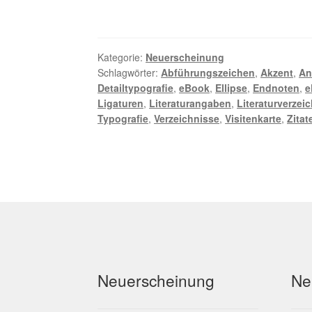
Kategorie:
Neuerscheinung
Schlagwörter:
Abführungszeichen
,
Akzent
,
An
Detailtypografie
,
eBook
,
Ellipse
,
Endnoten
,
e
Ligaturen
,
Literaturangaben
,
Literaturverzei
Typografie
,
Verzeichnisse
,
Visitenkarte
,
Zitat
Neuerscheinung
Ne