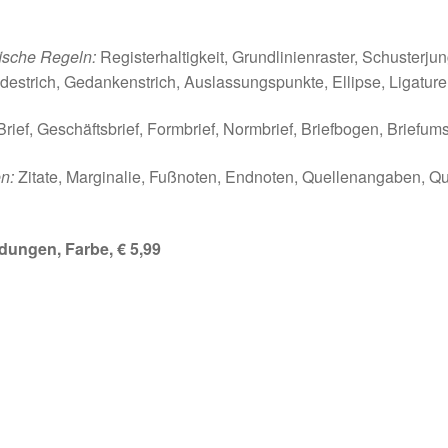
fische Regeln:
Registerhaltigkeit, Grundlinienraster, Schusterj
destrich, Gedankenstrich, Auslassungspunkte, Ellipse, Ligatur
rief, Geschäftsbrief, Formbrief, Normbrief, Briefbogen, Briefums
n:
Zitate, Marginalie, Fußnoten, Endnoten, Quellenangaben, Q
ldungen, Farbe, € 5,99