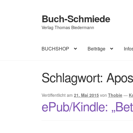
Buch-Schmiede
Zur
Zum
Navigation
Inhalt
Verlag Thomas Biedermann
springen
springen
BUCHSHOP
Beiträge
Info
Start
Cookie-Richtlinie (EU)
Datenschutzerk
Schlagwort:
Apos
Impressum
AGB
Veröffentlicht am
21. Mai 2015
von
Thobie
—
K
ePub/Kindle: „Bet