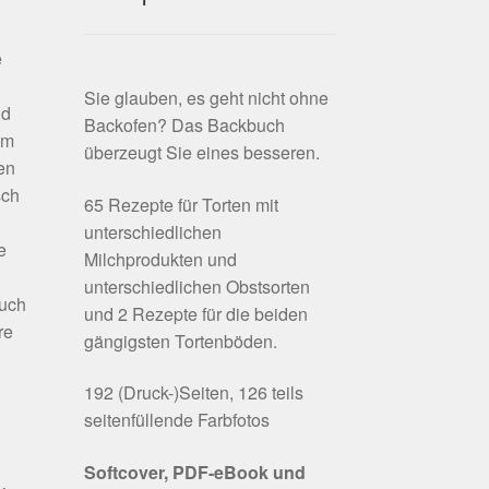
e
Sie glauben, es geht nicht ohne
nd
Backofen? Das Backbuch
em
überzeugt Sie eines besseren.
en
sch
65 Rezepte für Torten mit
unterschiedlichen
e
Milchprodukten und
unterschiedlichen Obstsorten
buch
und 2 Rezepte für die beiden
re
gängigsten Tortenböden.
192 (Druck-)Seiten, 126 teils
seitenfüllende Farbfotos
Softcover, PDF-eBook und