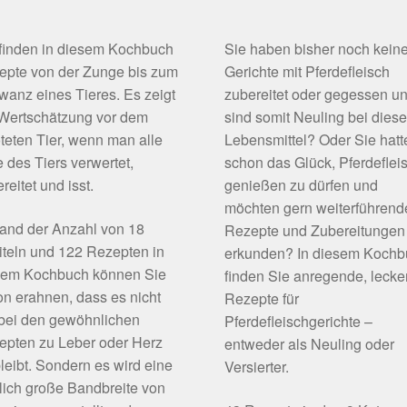
 finden in diesem Kochbuch
Sie haben bisher noch kein
epte von der Zunge bis zum
Gerichte mit Pferdefleisch
anz eines Tieres. Es zeigt
zubereitet oder gegessen u
 Wertschätzung vor dem
sind somit Neuling bei dies
teten Tier, wenn man alle
Lebensmittel? Oder Sie hatt
e des Tiers verwertet,
schon das Glück, Pferdeflei
reitet und isst.
genießen zu dürfen und
möchten gern weiterführend
and der Anzahl von 18
Rezepte und Zubereitungen
teln und 122 Rezepten in
erkunden? In diesem Koch
sem Kochbuch können Sie
finden Sie anregende, lecke
n erahnen, dass es nicht
Rezepte für
 bei den gewöhnlichen
Pferdefleischgerichte –
epten zu Leber oder Herz
entweder als Neuling oder
leibt. Sondern es wird eine
Versierter.
lich große Bandbreite von