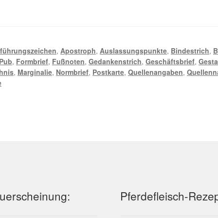
führungszeichen
,
Apostroph
,
Auslassungspunkte
,
Bindestrich
,
B
Pub
,
Formbrief
,
Fußnoten
,
Gedankenstrich
,
Geschäftsbrief
,
Gesta
chnis
,
Marginalie
,
Normbrief
,
Postkarte
,
Quellenangaben
,
Quellenn
e
uerscheinung:
Pferdefleisch-Reze