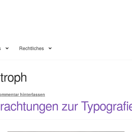
s
Rechtliches
lärung
Infos
Rechtliches
Beiträge
Warenkorb
Konto
Kasse
troph
ommentar hinterlassen
rachtungen zur Typografi