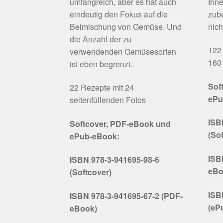
umfangreich, aber es hat auch
Inne
eindeutig den Fokus auf die
zube
Beimischung von Gemüse. Und
nich
die Anzahl der zu
122 
verwendenden Gemüsesorten
160 
ist eben begrenzt.
Sof
22 Rezepte mit 24
ePu
seitenfüllenden Fotos
ISB
Softcover, PDF-eBook und
(So
ePub-eBook:
ISB
ISBN 978-3-941695-98-6
eBo
(Softcover)
ISB
ISBN 978-3-941695-67-2 (PDF-
(eP
eBook)