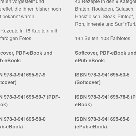
reien vorgestellt und
43 Rezepte in den 9 Katego
reitet, die Ihnen bisher noch
Braten, Rouladen, Gulasch,
t bekannt waren.
Hackfleisch, Steak, Eintopf,
Roh, Innereie und Surf’nTurf
Rezepte in 18 Kapiteln mit
farbigen Fotos
144 Seiten, 103 Farbfotos
tcover, PDF-eBook und
Softcover, PDF-eBook un
b-eBook:
ePub-eBook:
N 978-3-941695-97-9
ISBN 978-3-941695-53-5
ftcover)
(Softcover)
N 978-3-941695-59-7 (PDF-
ISBN 978-3-941695-78-8 (
ok)
eBook)
N 978-3-941695-58-0
ISBN 978-3-941695-65-8
ub-eBook)
(ePub-eBook)