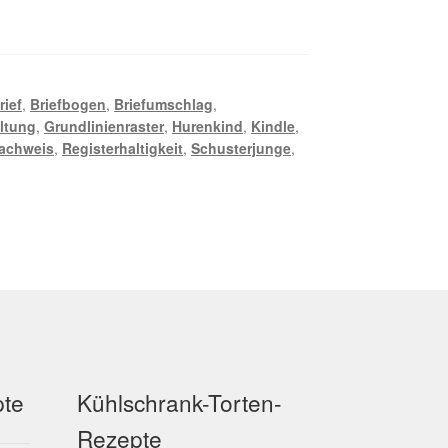
rief
,
Briefbogen
,
Briefumschlag
,
ltung
,
Grundlinienraster
,
Hurenkind
,
Kindle
,
achweis
,
Registerhaltigkeit
,
Schusterjunge
,
pte
Kühlschrank-Torten-
Rezepte