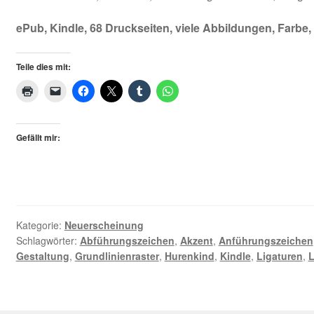
ePub, Kindle, 68 Druckseiten, viele Abbildungen, Farbe, 
Teile dies mit:
Gefällt mir:
Kategorie:
Neuerscheinung
Schlagwörter:
Abführungszeichen
,
Akzent
,
Anführungszeichen
Gestaltung
,
Grundlinienraster
,
Hurenkind
,
Kindle
,
Ligaturen
,
L