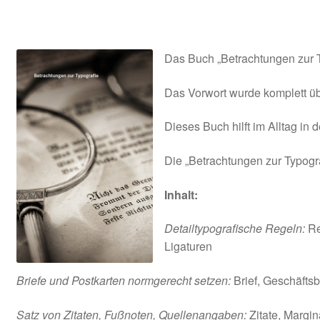
AGB
Das Buch „Betrachtungen zur Ty
Das Vorwort wurde komplett üb
Dieses Buch hilft im Alltag in 
Die „Betrachtungen zur Typograf
Inhalt:
Detailtypografische Regeln:
Re
Ligaturen
Briefe und Postkarten normgerecht setzen:
Brief, Geschäftsb
Satz von Zitaten, Fußnoten, Quellenangaben:
Zitate, Margin