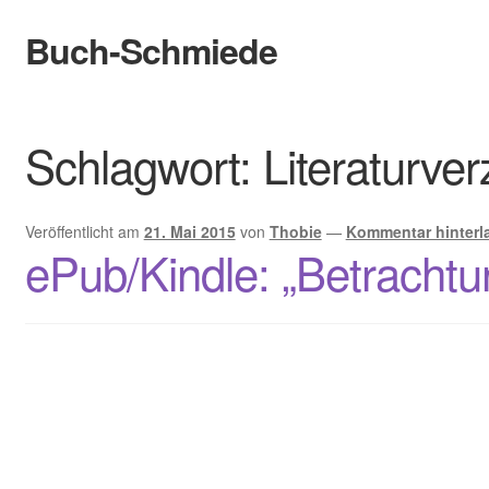
Buch-Schmiede
Zur
Zum
Navigation
Inhalt
springen
springen
Start
Schlagwort:
Literaturver
Cookie-Richtlinie (EU)
Datenschutzerklärung
Veröffentlicht am
21. Mai 2015
von
Thobie
—
Kommentar hinterl
ePub/Kindle: „Betrachtu
Infos
Bewertungen
Kontakt
Der Verlag