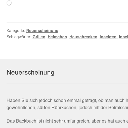
Loading…
Kategorie:
Neuerscheinung
Schlagwörter:
Grillen
,
Heimchen
,
Heuschrecken
,
Insekten
,
Inse
Neuerscheinung
Haben Sie sich jedoch schon einmal gefragt, ob man auch 
gewöhnlichen, süßen Rührkuchen, jedoch mit der Beimischu
Das Backbuch ist nicht sehr umfangreich, aber es hat auc