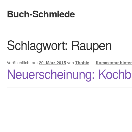
Buch-Schmiede
Zur
Zum
Navigation
Inhalt
springen
springen
Start
Schlagwort:
Raupen
Cookie-Richtlinie (EU)
Datenschutzerklärung
Veröffentlicht am
20. März 2015
von
Thobie
—
Kommentar hinter
Neuerscheinung: Kochb
Infos
Bewertungen
Kontakt
Der Verlag