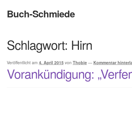
Buch-Schmiede
Zur
Zum
Navigation
Inhalt
springen
springen
Start
Schlagwort:
Hirn
Cookie-Richtlinie (EU)
Datenschutzerklärung
Veröffentlicht am
4. April 2015
von
Thobie
—
Kommentar hinterl
Vorankündigung: „Verfe
Infos
Bewertungen
Kontakt
Der Verlag