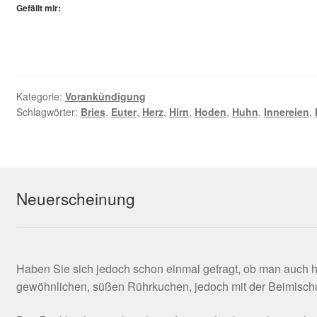
Gefällt mir:
Kategorie:
Vorankündigung
Schlagwörter:
Bries
,
Euter
,
Herz
,
Hirn
,
Hoden
,
Huhn
,
Innereien
,
Neuerscheinung
Haben Sie sich jedoch schon einmal gefragt, ob man auch 
gewöhnlichen, süßen Rührkuchen, jedoch mit der Beimischu