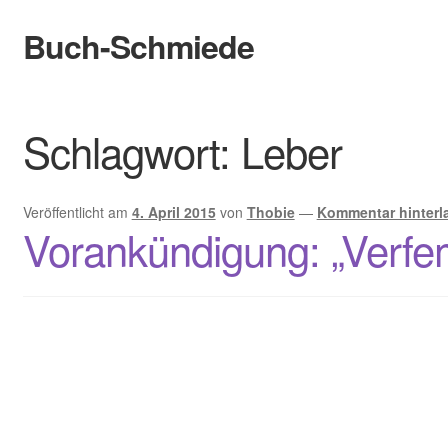
Buch-Schmiede
Zur
Zum
Navigation
Inhalt
springen
springen
Start
Schlagwort:
Leber
Cookie-Richtlinie (EU)
Datenschutzerklärung
Veröffentlicht am
4. April 2015
von
Thobie
—
Kommentar hinterl
Vorankündigung: „Verfe
Infos
Bewertungen
Kontakt
Der Verlag